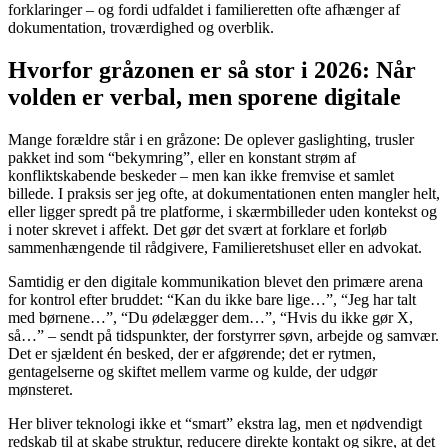
forklaringer – og fordi udfaldet i familieretten ofte afhænger af
dokumentation, troværdighed og overblik.
Hvorfor gråzonen er så stor i 2026: Når
volden er verbal, men sporene digitale
Mange forældre står i en gråzone: De oplever gaslighting, trusler
pakket ind som “bekymring”, eller en konstant strøm af
konfliktskabende beskeder – men kan ikke fremvise et samlet
billede. I praksis ser jeg ofte, at dokumentationen enten mangler helt,
eller ligger spredt på tre platforme, i skærmbilleder uden kontekst og
i noter skrevet i affekt. Det gør det svært at forklare et forløb
sammenhængende til rådgivere, Familieretshuset eller en advokat.
Samtidig er den digitale kommunikation blevet den primære arena
for kontrol efter bruddet: “Kan du ikke bare lige…”, “Jeg har talt
med børnene…”, “Du ødelægger dem…”, “Hvis du ikke gør X,
så…” – sendt på tidspunkter, der forstyrrer søvn, arbejde og samvær.
Det er sjældent én besked, der er afgørende; det er rytmen,
gentagelserne og skiftet mellem varme og kulde, der udgør
mønsteret.
Her bliver teknologi ikke et “smart” ekstra lag, men et nødvendigt
redskab til at skabe struktur, reducere direkte kontakt og sikre, at det