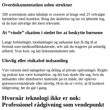
Overdokumentation uden struktur
500 screenshots uden tidslinje er sværere at bruge end 25 velvalgte
hændelser med kontekst. Brug din skabelon og lav en løbende log,
så du kan udvælge det mest relevante.
At “vinde” chatten i stedet for at beskytte børnene
Lange forklaringer, modanklager og sarkasme kan få dig til at
fremstå som medkonfliktskabende, selv når du reagerer på urimelig
adfærd. Svar kort, og lad dokumentationen tale.
Ulovlig eller risikabel indsamling
Vær varsom med optagelser og deling af private oplysninger. Regler
og praksis kan være komplekse, og det kan skade din sag, hvis du
indsamler eller distribuerer materiale på en måde, der opleves
grænseoverskridende eller ulovlig. Hvis du er i tvivl, så få konkret
rådgivning, før du går i gang.
Hvornår teknologi ikke er nok:
Professionel rådgivning som vendepunkt