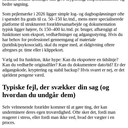
bedre søgning.
Som pejlemærke i 2026 ligger simple log- og dagbogsløsninger ofte
i spændet fra gratis til ca. 50–150 kr./md., mens mere specialiserede
platforme til struktureret forældresamarbejde og dokumentation
typisk ligger højere, fx 150–400 kr./md. pr. bruger, afhængigt af
funktioner som eksport, vedhæftninger og adgangsstyring. Hvis du
har behov for professionel gennemgang af materiale
(juridisk/psykosocialt), skal du regne med, at rådgivning oftere
afregnes pr. time eller i klippekort.
Vælg ud fra funktion, ikke hype: Kan du eksportere en tidslinje?
Kan du vedhæfte originalfiler? Kan du dokumentere dato/tid? Er der
adgangskode, kryptering og stabil backup? Hvis svaret er nej, er det
sjældent pengene værd.
Typiske fejl, der svækker din sag (og
hvordan du undgår dem)
Selv velmenende forældre kommer til at gøre ting, der kan
underminere deres egen troværdighed. Ofte sker det, fordi man
reagerer i stress, eller fordi man ikke ved, hvad der vægter i en
proces.