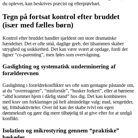
du oplever, kan beskrives præcist og efterprøvbart.
Tegn på fortsat kontrol efter bruddet
(især med fælles børn)
Kontrol efter bruddet handler sjældent om store dramatiske
hændelser. Det er ofte små, daglige greb, der tilsammen skaber
utryghed og usikkerhed. Det kan være svært at opdage, fordi det
ligner “co-parenting”, men føles som overvågning.
Gaslighting og systematisk underminering af
forælderevnen
Gaslighting i forældrekonflikter ses ofte som gentagne påstande om,
at du “overreagerer”, “misforstår”, “husker forkert”, eller at børnene
“altid kommer hjem i dårlig stand” hos dig. Det kan kombineres
med krav om forklaringer på helt almindelige valg: mad, sengetider,
tøj, fritidsaktiviteter. Over tid kan det skabe tvivl om egen
dømmekraft og gøre dig mere tilbøjelig til at give efter for at undgå
konflikt.
Isolation og mikrostyring gennem “praktiske”
beskeder