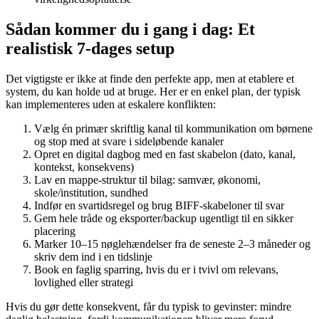
Sådan kommer du i gang i dag: Et
realistisk 7-dages setup
Det vigtigste er ikke at finde den perfekte app, men at etablere et
system, du kan holde ud at bruge. Her er en enkel plan, der typisk
kan implementeres uden at eskalere konflikten:
Vælg én primær skriftlig kanal til kommunikation om børnene
og stop med at svare i sideløbende kanaler
Opret en digital dagbog med en fast skabelon (dato, kanal,
kontekst, konsekvens)
Lav en mappe-struktur til bilag: samvær, økonomi,
skole/institution, sundhed
Indfør en svartidsregel og brug BIFF-skabeloner til svar
Gem hele tråde og eksporter/backup ugentligt til en sikker
placering
Marker 10–15 nøglehændelser fra de seneste 2–3 måneder og
skriv dem ind i en tidslinje
Book en faglig sparring, hvis du er i tvivl om relevans,
lovlighed eller strategi
Hvis du gør dette konsekvent, får du typisk to gevinster: mindre