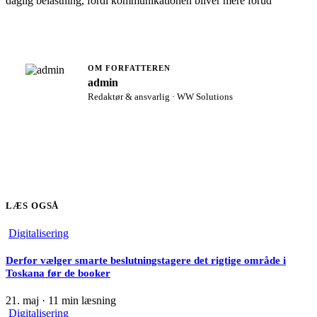
daglig belastning, fordi kommunikationen bliver mere forud
OM FORFATTEREN
admin
Redaktør & ansvarlig · WW Solutions
LÆS OGSÅ
Digitalisering
Derfor vælger smarte beslutningstagere det rigtige område i
Toskana før de booker
21. maj
·
11 min læsning
Digitalisering