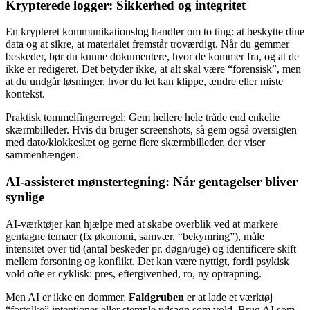
Krypterede logger: Sikkerhed og integritet
En krypteret kommunikationslog handler om to ting: at beskytte dine
data og at sikre, at materialet fremstår troværdigt. Når du gemmer
beskeder, bør du kunne dokumentere, hvor de kommer fra, og at de
ikke er redigeret. Det betyder ikke, at alt skal være “forensisk”, men
at du undgår løsninger, hvor du let kan klippe, ændre eller miste
kontekst.
Praktisk tommelfingerregel: Gem hellere hele tråde end enkelte
skærmbilleder. Hvis du bruger screenshots, så gem også oversigten
med dato/klokkeslæt og gerne flere skærmbilleder, der viser
sammenhængen.
AI-assisteret mønstertegning: Når gentagelser bliver
synlige
AI-værktøjer kan hjælpe med at skabe overblik ved at markere
gentagne temaer (fx økonomi, samvær, “bekymring”), måle
intensitet over tid (antal beskeder pr. døgn/uge) og identificere skift
mellem forsoning og konflikt. Det kan være nyttigt, fordi psykisk
vold ofte er cyklisk: pres, eftergivenhed, ro, ny optrapning.
Men AI er ikke en dommer.
Faldgruben
er at lade et værktøj
“fortolke” intentioner eller stemple udsagn som vold. Brug AI som