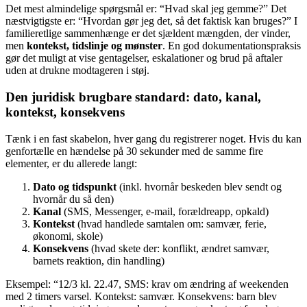
Det mest almindelige spørgsmål er: “Hvad skal jeg gemme?” Det
næstvigtigste er: “Hvordan gør jeg det, så det faktisk kan bruges?” I
familieretlige sammenhænge er det sjældent mængden, der vinder,
men
kontekst, tidslinje og mønster
. En god dokumentationspraksis
gør det muligt at vise gentagelser, eskalationer og brud på aftaler
uden at drukne modtageren i støj.
Den juridisk brugbare standard: dato, kanal,
kontekst, konsekvens
Tænk i en fast skabelon, hver gang du registrerer noget. Hvis du kan
genfortælle en hændelse på 30 sekunder med de samme fire
elementer, er du allerede langt:
Dato og tidspunkt
(inkl. hvornår beskeden blev sendt og
hvornår du så den)
Kanal
(SMS, Messenger, e-mail, forældreapp, opkald)
Kontekst
(hvad handlede samtalen om: samvær, ferie,
økonomi, skole)
Konsekvens
(hvad skete der: konflikt, ændret samvær,
barnets reaktion, din handling)
Eksempel: “12/3 kl. 22.47, SMS: krav om ændring af weekenden
med 2 timers varsel. Kontekst: samvær. Konsekvens: barn blev