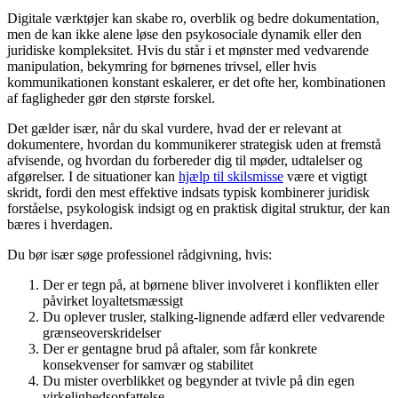
Digitale værktøjer kan skabe ro, overblik og bedre dokumentation,
men de kan ikke alene løse den psykosociale dynamik eller den
juridiske kompleksitet. Hvis du står i et mønster med vedvarende
manipulation, bekymring for børnenes trivsel, eller hvis
kommunikationen konstant eskalerer, er det ofte her, kombinationen
af fagligheder gør den største forskel.
Det gælder især, når du skal vurdere, hvad der er relevant at
dokumentere, hvordan du kommunikerer strategisk uden at fremstå
afvisende, og hvordan du forbereder dig til møder, udtalelser og
afgørelser. I de situationer kan
hjælp til skilsmisse
være et vigtigt
skridt, fordi den mest effektive indsats typisk kombinerer juridisk
forståelse, psykologisk indsigt og en praktisk digital struktur, der kan
bæres i hverdagen.
Du bør især søge professionel rådgivning, hvis:
Der er tegn på, at børnene bliver involveret i konflikten eller
påvirket loyaltetsmæssigt
Du oplever trusler, stalking-lignende adfærd eller vedvarende
grænseoverskridelser
Der er gentagne brud på aftaler, som får konkrete
konsekvenser for samvær og stabilitet
Du mister overblikket og begynder at tvivle på din egen
virkelighedsopfattelse