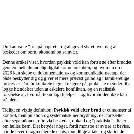
Du kan være “fri” på papiret – og alligevel styret hver dag af
beskeder om børn, økonomi og samvær.
Denne artikel viser, hvordan psykisk vold kan fortsætte efter bruddet
gennem helt almindelig digital kommunikation, og hvordan du i
2026 kan skabe et dokumentations- og kommunikationssetup, der
både beskytter dig og giver et mere præcist grundlag i familieretlige
processer. Du får konkrete tegn at reagere på, praktiske metoder til at
logge hændelser uden at eskalere konflikten, og en realistisk
forståelse af, hvornår teknologi hjælper – og hvornår den ikke kan
stå alene.
Tidligt en vigtig definition:
Psykisk vold efter brud
er et mønster af
kontrol, manipulation og systematisk nedbrydning, der fortsætter
efter separationen, ofte via beskeder, opkald og “praktiske” aftaler
om fælles børn. Det betyder noget, fordi mønstre er svære at bevise,
når de lever i fragmenterede chats, mundtlige aftaler og skiftende