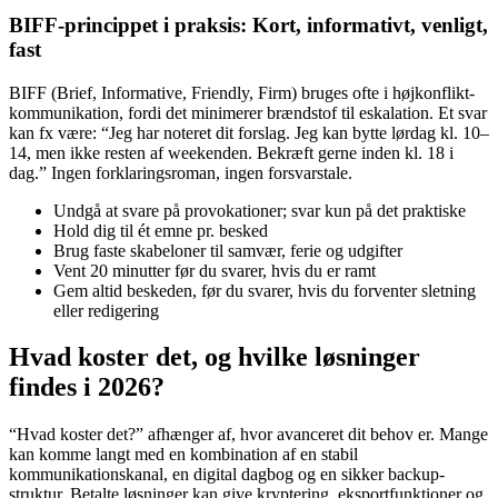
BIFF-princippet i praksis: Kort, informativt, venligt,
fast
BIFF (Brief, Informative, Friendly, Firm) bruges ofte i højkonflikt-
kommunikation, fordi det minimerer brændstof til eskalation. Et svar
kan fx være: “Jeg har noteret dit forslag. Jeg kan bytte lørdag kl. 10–
14, men ikke resten af weekenden. Bekræft gerne inden kl. 18 i
dag.” Ingen forklaringsroman, ingen forsvarstale.
Undgå at svare på provokationer; svar kun på det praktiske
Hold dig til ét emne pr. besked
Brug faste skabeloner til samvær, ferie og udgifter
Vent 20 minutter før du svarer, hvis du er ramt
Gem altid beskeden, før du svarer, hvis du forventer sletning
eller redigering
Hvad koster det, og hvilke løsninger
findes i 2026?
“Hvad koster det?” afhænger af, hvor avanceret dit behov er. Mange
kan komme langt med en kombination af en stabil
kommunikationskanal, en digital dagbog og en sikker backup-
struktur. Betalte løsninger kan give kryptering, eksportfunktioner og