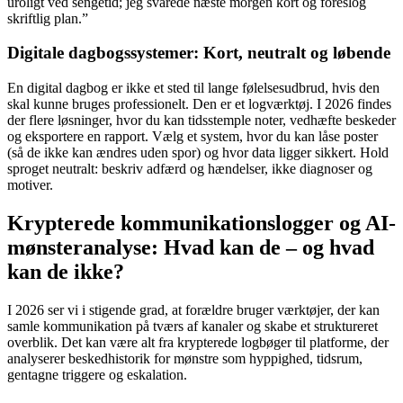
uroligt ved sengetid; jeg svarede næste morgen kort og foreslog
skriftlig plan.”
Digitale dagbogssystemer: Kort, neutralt og løbende
En digital dagbog er ikke et sted til lange følelsesudbrud, hvis den
skal kunne bruges professionelt. Den er et logværktøj. I 2026 findes
der flere løsninger, hvor du kan tidsstemple noter, vedhæfte beskeder
og eksportere en rapport. Vælg et system, hvor du kan låse poster
(så de ikke kan ændres uden spor) og hvor data ligger sikkert. Hold
sproget neutralt: beskriv adfærd og hændelser, ikke diagnoser og
motiver.
Krypterede kommunikationslogger og AI-
mønsteranalyse: Hvad kan de – og hvad
kan de ikke?
I 2026 ser vi i stigende grad, at forældre bruger værktøjer, der kan
samle kommunikation på tværs af kanaler og skabe et struktureret
overblik. Det kan være alt fra krypterede logbøger til platforme, der
analyserer beskedhistorik for mønstre som hyppighed, tidsrum,
gentagne triggere og eskalation.