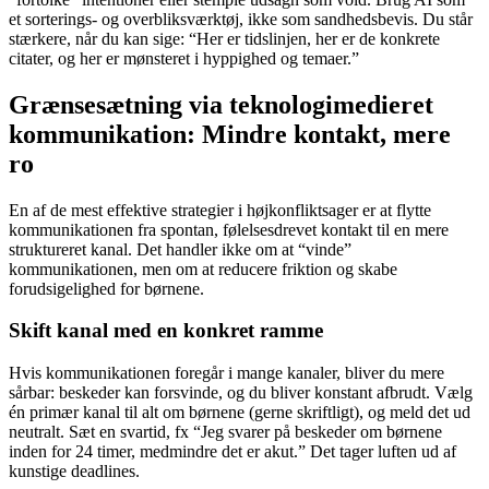
et sorterings- og overbliksværktøj, ikke som sandhedsbevis. Du står
stærkere, når du kan sige: “Her er tidslinjen, her er de konkrete
citater, og her er mønsteret i hyppighed og temaer.”
Grænsesætning via teknologimedieret
kommunikation: Mindre kontakt, mere
ro
En af de mest effektive strategier i højkonfliktsager er at flytte
kommunikationen fra spontan, følelsesdrevet kontakt til en mere
struktureret kanal. Det handler ikke om at “vinde”
kommunikationen, men om at reducere friktion og skabe
forudsigelighed for børnene.
Skift kanal med en konkret ramme
Hvis kommunikationen foregår i mange kanaler, bliver du mere
sårbar: beskeder kan forsvinde, og du bliver konstant afbrudt. Vælg
én primær kanal til alt om børnene (gerne skriftligt), og meld det ud
neutralt. Sæt en svartid, fx “Jeg svarer på beskeder om børnene
inden for 24 timer, medmindre det er akut.” Det tager luften ud af
kunstige deadlines.