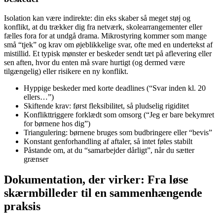
Isolation kan være indirekte: din eks skaber så meget støj og
konflikt, at du trækker dig fra netværk, skolearrangementer eller
fælles fora for at undgå drama. Mikrostyring kommer som mange
små “tjek” og krav om øjeblikkelige svar, ofte med en undertekst af
mistillid. Et typisk mønster er beskeder sendt tæt på aflevering eller
sen aften, hvor du enten må svare hurtigt (og dermed være
tilgængelig) eller risikere en ny konflikt.
Hyppige beskeder med korte deadlines (“Svar inden kl. 20
ellers…”)
Skiftende krav: først fleksibilitet, så pludselig rigiditet
Konflikttriggere forklædt som omsorg (“Jeg er bare bekymret
for børnene hos dig”)
Triangulering: børnene bruges som budbringere eller “bevis”
Konstant genforhandling af aftaler, så intet føles stabilt
Påstande om, at du “samarbejder dårligt”, når du sætter
grænser
Dokumentation, der virker: Fra løse
skærmbilleder til en sammenhængende
praksis