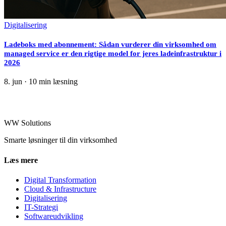
Digitalisering
Ladeboks med abonnement: Sådan vurderer din virksomhed om
managed service er den rigtige model for jeres ladeinfrastruktur i
2026
8. jun
·
10 min læsning
WW Solutions
Smarte løsninger til din virksomhed
Læs mere
Digital Transformation
Cloud & Infrastructure
Digitalisering
IT-Strategi
Softwareudvikling