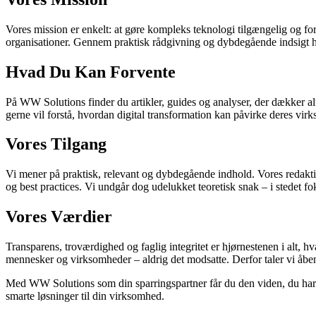
Vores mission er enkelt: at gøre kompleks teknologi tilgængelig og forst
organisationer. Gennem praktisk rådgivning og dybdegående indsigt h
Hvad Du Kan Forvente
På WW Solutions finder du artikler, guides og analyser, der dækker alt 
gerne vil forstå, hvordan digital transformation kan påvirke deres virkso
Vores Tilgang
Vi mener på praktisk, relevant og dybdegående indhold. Vores redaktio
og best practices. Vi undgår dog udelukket teoretisk snak – i stedet 
Vores Værdier
Transparens, troværdighed og faglig integritet er hjørnestenen i alt, hv
mennesker og virksomheder – aldrig det modsatte. Derfor taler vi åb
Med WW Solutions som din sparringspartner får du den viden, du har bru
smarte løsninger til din virksomhed.