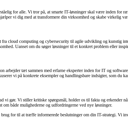
åelig for alle. Vi tror på, at smarte IT-løsninger skal være inden for ræk
jælper vi dig med at transformere din virksomhed og skabe virkelig væ
fra cloud computing og cybersecurity til agile udvikling og kunstig intel
mhed. Uanset om du søger løsninger til et konkret problem eller inspiration 
n arbejder tæt sammen med erfarne eksperter inden for IT og softwareudvi
fokuserer vi på konkrete eksempler og handlingsbare indsigter, som du k
ad vi gør. Vi stiller kritiske spørgsmål, holder os til fakta og erkender 
ent om både mulighederne og udfordringerne ved nye løsninger.
g for til at træffe informerede beslutninger om din IT-strategi. Vi invi