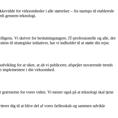
kevidde for virksomheder i alle størrelser – fra startups til etablerede
rdi gennem teknologi.
ligens. Vi skriver for beslutningstagere, IT-professionelle og alle, der
til strategiske initiativer, har vi indholdet til at støtte din rejse.
kling for at sikre, at alt vi publicerer, afspejler nuværende trends
an implementere i din virksomhed.
når grænserne for vores viden. Vi mener også på at teknologi skal tjene
terer dig til at blive del af vores fællesskab og sammen udvikle