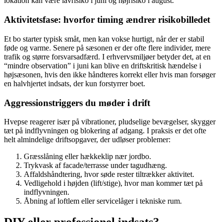
lokation kan være lavrisiko i juni og højrisiko i august.
Aktivitetsfase: hvorfor timing ændrer risikobilledet
Et bo starter typisk småt, men kan vokse hurtigt, når der er stabil
føde og varme. Senere på sæsonen er der ofte flere individer, mere
trafik og større forsvarsadfærd. I erhvervsmiljøer betyder det, at en
“mindre observation” i juni kan blive en driftskritisk hændelse i
højsæsonen, hvis den ikke håndteres korrekt eller hvis man forsøger
en halvhjertet indsats, der kun forstyrrer boet.
Aggressionstriggers du møder i drift
Hvepse reagerer især på vibrationer, pludselige bevægelser, skygger
tæt på indflyvningen og blokering af adgang. I praksis er det ofte
helt almindelige driftsopgaver, der udløser problemer:
Græsslåning eller hækkeklip nær jordbo.
Trykvask af facade/terrasse under tagudhæng.
Affaldshåndtering, hvor søde rester tiltrækker aktivitet.
Vedligehold i højden (lift/stige), hvor man kommer tæt på
indflyvningen.
Åbning af loftlem eller servicelåger i tekniske rum.