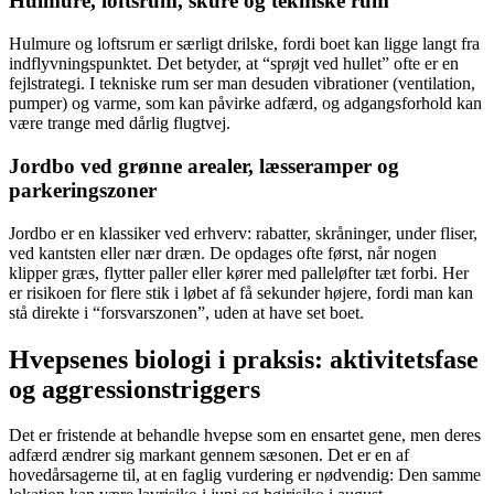
Hulmure, loftsrum, skure og tekniske rum
Hulmure og loftsrum er særligt drilske, fordi boet kan ligge langt fra
indflyvningspunktet. Det betyder, at “sprøjt ved hullet” ofte er en
fejlstrategi. I tekniske rum ser man desuden vibrationer (ventilation,
pumper) og varme, som kan påvirke adfærd, og adgangsforhold kan
være trange med dårlig flugtvej.
Jordbo ved grønne arealer, læsseramper og
parkeringszoner
Jordbo er en klassiker ved erhverv: rabatter, skråninger, under fliser,
ved kantsten eller nær dræn. De opdages ofte først, når nogen
klipper græs, flytter paller eller kører med palleløfter tæt forbi. Her
er risikoen for flere stik i løbet af få sekunder højere, fordi man kan
stå direkte i “forsvarszonen”, uden at have set boet.
Hvepsenes biologi i praksis: aktivitetsfase
og aggressionstriggers
Det er fristende at behandle hvepse som en ensartet gene, men deres
adfærd ændrer sig markant gennem sæsonen. Det er en af
hovedårsagerne til, at en faglig vurdering er nødvendig: Den samme