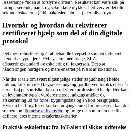
læsserampe “uden at forstyrre driften”. Resultatet kan være stik på
forbipasserende, panik og sekundære ulykker. I erhverv er det ofte
sekundærskaderne (fald, påkørsler, tabt last), der bliver dyre.
Hvornår og hvordan du rekvirerer
certificeret hjælp som del af din digitale
protokol
Det mest robuste setup er at behandle hvepsebo som en defineret
hændelsestype i jeres FM-system: med triage, SLA,
afspærringsstandard og eskalering til fagperson. Det gør
håndteringen hurtigere og mere ensartet på tværs af lokationer.
Når der er tale om svært tilgængelige steder (tagudhæng i højde,
hulmur, loftsrum med begrænset adgang, jordbo ved trafik), eller når
der er høj personrisiko, bør du rekvirere professionel hjælp. Her kan
en leverandør typisk vurdere metode, adgangsmidler og
afskærmning ud fra fotos, bygningsdata og en kort besigtigelse.
Hvis du har brug for et konkret udgangspunkt for processen, kan du
se mere om
fjernelse af hvepsebo
og bruge det som reference til at
definere jeres interne eskaleringskriterier.
Praktisk eskalering: fra IoT-alert til sikker udførelse