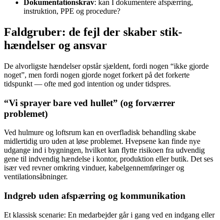
Dokumentationskrav
: kan I dokumentere afspærring,
instruktion, PPE og procedure?
Faldgruber: de fejl der skaber stik-
hændelser og ansvar
De alvorligste hændelser opstår sjældent, fordi nogen “ikke gjorde
noget”, men fordi nogen gjorde noget forkert på det forkerte
tidspunkt — ofte med god intention og under tidspres.
“Vi sprayer bare ved hullet” (og forværrer
problemet)
Ved hulmure og loftsrum kan en overfladisk behandling skabe
midlertidig uro uden at løse problemet. Hvepsene kan finde nye
udgange ind i bygningen, hvilket kan flytte risikoen fra udvendig
gene til indvendig hændelse i kontor, produktion eller butik. Det ses
især ved revner omkring vinduer, kabelgennemføringer og
ventilationsåbninger.
Indgreb uden afspærring og kommunikation
Et klassisk scenarie: En medarbejder går i gang ved en indgang eller