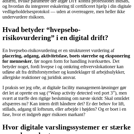
adfærd, hvilke parametre der afgør DIY kontra professionel indsats,
og hvordan du integrerer eskalering til certificeret hjælp i din digitale
vedligeholdelsesprotokol — uden at overreagere, men heller ikke
undervurdere risikoen.
Hvad betyder “hvepsebo-
risikovurdering” i en digital drift?
En hvepsebo-risikovurdering er en struktureret vurdering af
placering, adgang, aktivitetsfase, boets størrelse og eksponering
for mennesker
, før nogen form for handling iværksættes. Det
betyder noget, fordi hvepse i og omkring erhvervslokationer kan
udløse alt fra driftsforstyrrelser og kundeklager til arbejdsulykker,
allergiske reaktioner og juridisk ansvar.
I praksis ser jeg ofte, at digitale facility management-løsninger gør
det let at oprette en sag (“Wasp activity detected ved port 3”), men
svært at træffe den rigtige beslutning om næste skridt: Skal området
afspærres nu? Kan intern drift håndtere det? Er der behov for lift,
stillads, adgang til loftsrum, eller arbejde i højden? Og er boet i en
fase, hvor et indgreb øger risikoen markant?
Hvor digitale varslingssystemer er stærke