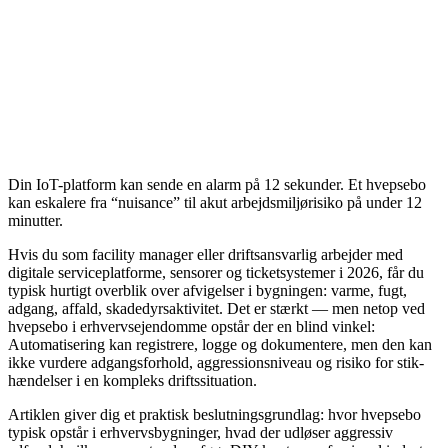
Din IoT-platform kan sende en alarm på 12 sekunder. Et hvepsebo
kan eskalere fra “nuisance” til akut arbejdsmiljørisiko på under 12
minutter.
Hvis du som facility manager eller driftsansvarlig arbejder med
digitale serviceplatforme, sensorer og ticketsystemer i 2026, får du
typisk hurtigt overblik over afvigelser i bygningen: varme, fugt,
adgang, affald, skadedyrsaktivitet. Det er stærkt — men netop ved
hvepsebo i erhvervsejendomme opstår der en blind vinkel:
Automatisering kan registrere, logge og dokumentere, men den kan
ikke vurdere adgangsforhold, aggressionsniveau og risiko for stik-
hændelser i en kompleks driftssituation.
Artiklen giver dig et praktisk beslutningsgrundlag: hvor hvepsebo
typisk opstår i erhvervsbygninger, hvad der udløser aggressiv