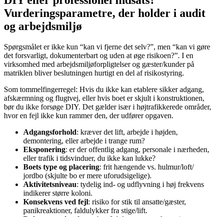
DIY eller professionel indsats?
Vurderingsparametre, der holder i audit
og arbejdsmiljø
Spørgsmålet er ikke kun “kan vi fjerne det selv?”, men “kan vi gøre
det forsvarligt, dokumenterbart og uden at øge risikoen?”. I en
virksomhed med arbejdsmiljøforpligtelser og gæster/kunder på
matriklen bliver beslutningen hurtigt en del af risikostyring.
Som tommelfingerregel: Hvis du ikke kan etablere sikker adgang,
afskærmning og flugtvej, eller hvis boet er skjult i konstruktionen,
bør du ikke forsøge DIY. Det gælder især i højtrafikkerede områder,
hvor en fejl ikke kun rammer den, der udfører opgaven.
Adgangsforhold
: kræver det lift, arbejde i højden,
demontering, eller arbejde i trange rum?
Eksponering
: er der offentlig adgang, personale i nærheden,
eller trafik i tidsvinduer, du ikke kan lukke?
Boets type og placering
: frit hængende vs. hulmur/loft/
jordbo (skjulte bo er mere uforudsigelige).
Aktivitetsniveau
: tydelig ind- og udflyvning i høj frekvens
indikerer større koloni.
Konsekvens ved fejl
: risiko for stik til ansatte/gæster,
panikreaktioner, faldulykker fra stige/lift.