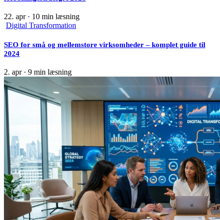
22. apr
·
10 min læsning
Digital Transformation
SEO for små og mellemstore virksomheder – komplet guide til
2024
2. apr
·
9 min læsning