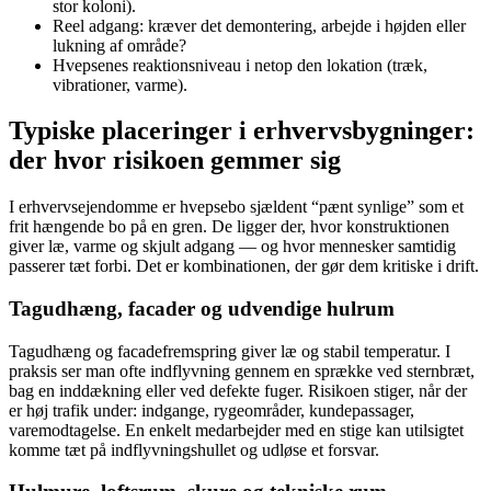
stor koloni).
Reel adgang: kræver det demontering, arbejde i højden eller
lukning af område?
Hvepsenes reaktionsniveau i netop den lokation (træk,
vibrationer, varme).
Typiske placeringer i erhvervsbygninger:
der hvor risikoen gemmer sig
I erhvervsejendomme er hvepsebo sjældent “pænt synlige” som et
frit hængende bo på en gren. De ligger der, hvor konstruktionen
giver læ, varme og skjult adgang — og hvor mennesker samtidig
passerer tæt forbi. Det er kombinationen, der gør dem kritiske i drift.
Tagudhæng, facader og udvendige hulrum
Tagudhæng og facadefremspring giver læ og stabil temperatur. I
praksis ser man ofte indflyvning gennem en sprække ved sternbræt,
bag en inddækning eller ved defekte fuger. Risikoen stiger, når der
er høj trafik under: indgange, rygeområder, kundepassager,
varemodtagelse. En enkelt medarbejder med en stige kan utilsigtet
komme tæt på indflyvningshullet og udløse et forsvar.