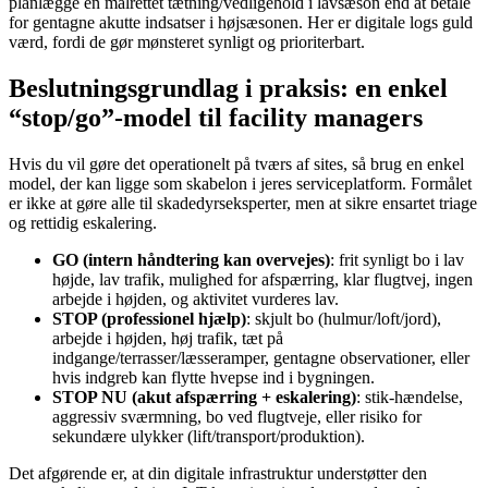
planlægge en målrettet tætning/vedligehold i lavsæson end at betale
for gentagne akutte indsatser i højsæsonen. Her er digitale logs guld
værd, fordi de gør mønsteret synligt og prioriterbart.
Beslutningsgrundlag i praksis: en enkel
“stop/go”-model til facility managers
Hvis du vil gøre det operationelt på tværs af sites, så brug en enkel
model, der kan ligge som skabelon i jeres serviceplatform. Formålet
er ikke at gøre alle til skadedyrseksperter, men at sikre ensartet triage
og rettidig eskalering.
GO (intern håndtering kan overvejes)
: frit synligt bo i lav
højde, lav trafik, mulighed for afspærring, klar flugtvej, ingen
arbejde i højden, og aktivitet vurderes lav.
STOP (professionel hjælp)
: skjult bo (hulmur/loft/jord),
arbejde i højden, høj trafik, tæt på
indgange/terrasser/læsseramper, gentagne observationer, eller
hvis indgreb kan flytte hvepse ind i bygningen.
STOP NU (akut afspærring + eskalering)
: stik-hændelse,
aggressiv sværmning, bo ved flugtveje, eller risiko for
sekundære ulykker (lift/transport/produktion).
Det afgørende er, at din digitale infrastruktur understøtter den