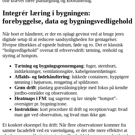
ofte kræver mere planlægning og koordinering.
Integrér læring i bygningen:
forebyggelse, data og bygningsvedligehold
Når boet er håndteret, er der en oplagt gevinst ved at bruge jeres
digitale setup til at reducere sandsynligheden for gentagelser.
Hvepse tiltrækkes af egnede hulrum, føde og ro. Det er klassisk
“boligvedligehold” oversat til erhvervsdrift: tætning, renhold og
styring af hotspots.
Tætning og bygningsgennemgang
: fuger, sternbræt,
inddækninger, ventilationsgitre, kabelgennemføringer.
Affalds- og fødehåndtering
: lukkede containere, hyppigere
tømning i højsæson, rengøring af spildzoner.
Grøn drift
: planlæg græsslåning/pleje med fokus på kendte
jordbo-områder og observationer.
Heatmaps i FM
: tag sagerne og lav simple “hotspot”-
oversigter pr. bygning/zone.
Instruktion
: kort procedure til drift og reception/vagt: hvad
man gør ved observation, og hvad man ikke gør.
Et konkret eksempel fra drift: Når flere observationer kommer fra
samme facadefelt ved en vareindgang, er det ofte mere effektivt at