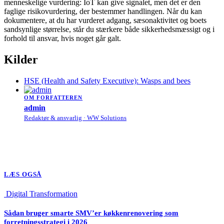
menneskelige vurdering: IoT kan give signalet, men det er den
faglige risikovurdering, der bestemmer handlingen. Når du kan
dokumentere, at du har vurderet adgang, sæsonaktivitet og boets
sandsynlige størrelse, står du stærkere både sikkerhedsmæssigt og i
forhold til ansvar, hvis noget går galt.
Kilder
HSE (Health and Safety Executive): Wasps and bees
OM FORFATTEREN
admin
Redaktør & ansvarlig · WW Solutions
LÆS OGSÅ
Digital Transformation
Sådan bruger smarte SMV’er køkkenrenovering som
forretningsstrategi i 2026