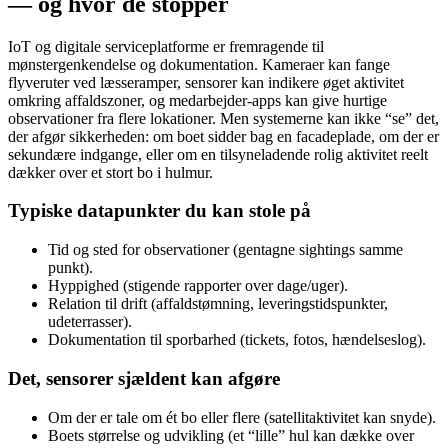
— og hvor de stopper
IoT og digitale serviceplatforme er fremragende til
mønstergenkendelse og dokumentation. Kameraer kan fange
flyveruter ved læsseramper, sensorer kan indikere øget aktivitet
omkring affaldszoner, og medarbejder-apps kan give hurtige
observationer fra flere lokationer. Men systemerne kan ikke “se” det,
der afgør sikkerheden: om boet sidder bag en facadeplade, om der er
sekundære indgange, eller om en tilsyneladende rolig aktivitet reelt
dækker over et stort bo i hulmur.
Typiske datapunkter du kan stole på
Tid og sted for observationer (gentagne sightings samme
punkt).
Hyppighed (stigende rapporter over dage/uger).
Relation til drift (affaldstømning, leveringstidspunkter,
udeterrasser).
Dokumentation til sporbarhed (tickets, fotos, hændelseslog).
Det, sensorer sjældent kan afgøre
Om der er tale om ét bo eller flere (satellitaktivitet kan snyde).
Boets størrelse og udvikling (et “lille” hul kan dække over