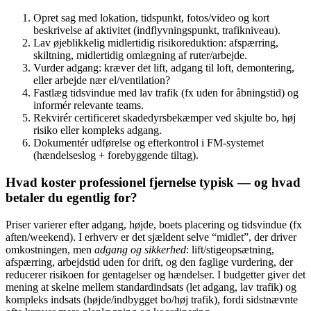
Opret sag med lokation, tidspunkt, fotos/video og kort
beskrivelse af aktivitet (indflyvningspunkt, trafikniveau).
Lav øjeblikkelig midlertidig risikoreduktion: afspærring,
skiltning, midlertidig omlægning af ruter/arbejde.
Vurder adgang: kræver det lift, adgang til loft, demontering,
eller arbejde nær el/ventilation?
Fastlæg tidsvindue med lav trafik (fx uden for åbningstid) og
informér relevante teams.
Rekvirér certificeret skadedyrsbekæmper ved skjulte bo, høj
risiko eller kompleks adgang.
Dokumentér udførelse og efterkontrol i FM-systemet
(hændelseslog + forebyggende tiltag).
Hvad koster professionel fjernelse typisk — og hvad
betaler du egentlig for?
Priser varierer efter adgang, højde, boets placering og tidsvindue (fx
aften/weekend). I erhverv er det sjældent selve “midlet”, der driver
omkostningen, men
adgang og sikkerhed
: lift/stigeopsætning,
afspærring, arbejdstid uden for drift, og den faglige vurdering, der
reducerer risikoen for gentagelser og hændelser. I budgetter giver det
mening at skelne mellem standardindsats (let adgang, lav trafik) og
kompleks indsats (højde/indbygget bo/høj trafik), fordi sidstnævnte