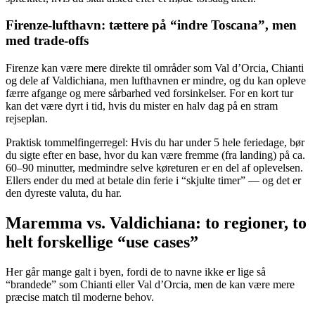
Firenze-lufthavn: tættere på “indre Toscana”, men
med trade-offs
Firenze kan være mere direkte til områder som Val d’Orcia, Chianti
og dele af Valdichiana, men lufthavnen er mindre, og du kan opleve
færre afgange og mere sårbarhed ved forsinkelser. For en kort tur
kan det være dyrt i tid, hvis du mister en halv dag på en stram
rejseplan.
Praktisk tommelfingerregel: Hvis du har under 5 hele feriedage, bør
du sigte efter en base, hvor du kan være fremme (fra landing) på ca.
60–90 minutter, medmindre selve køreturen er en del af oplevelsen.
Ellers ender du med at betale din ferie i “skjulte timer” — og det er
den dyreste valuta, du har.
Maremma vs. Valdichiana: to regioner, to
helt forskellige “use cases”
Her går mange galt i byen, fordi de to navne ikke er lige så
“brandede” som Chianti eller Val d’Orcia, men de kan være mere
præcise match til moderne behov.