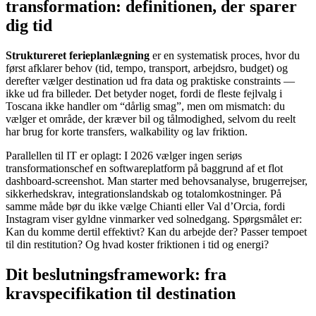
transformation: definitionen, der sparer
dig tid
Struktureret ferieplanlægning
er en systematisk proces, hvor du
først afklarer behov (tid, tempo, transport, arbejdsro, budget) og
derefter vælger destination ud fra data og praktiske constraints —
ikke ud fra billeder. Det betyder noget, fordi de fleste fejlvalg i
Toscana ikke handler om “dårlig smag”, men om mismatch: du
vælger et område, der kræver bil og tålmodighed, selvom du reelt
har brug for korte transfers, walkability og lav friktion.
Parallellen til IT er oplagt: I 2026 vælger ingen seriøs
transformationschef en softwareplatform på baggrund af et flot
dashboard-screenshot. Man starter med behovsanalyse, brugerrejser,
sikkerhedskrav, integrationslandskab og totalomkostninger. På
samme måde bør du ikke vælge Chianti eller Val d’Orcia, fordi
Instagram viser gyldne vinmarker ved solnedgang. Spørgsmålet er:
Kan du komme dertil effektivt? Kan du arbejde der? Passer tempoet
til din restitution? Og hvad koster friktionen i tid og energi?
Dit beslutningsframework: fra
kravspecifikation til destination