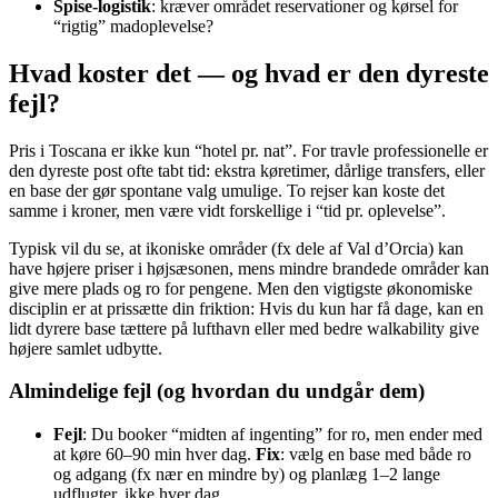
Spise-logistik
: kræver området reservationer og kørsel for
“rigtig” madoplevelse?
Hvad koster det — og hvad er den dyreste
fejl?
Pris i Toscana er ikke kun “hotel pr. nat”. For travle professionelle er
den dyreste post ofte tabt tid: ekstra køretimer, dårlige transfers, eller
en base der gør spontane valg umulige. To rejser kan koste det
samme i kroner, men være vidt forskellige i “tid pr. oplevelse”.
Typisk vil du se, at ikoniske områder (fx dele af Val d’Orcia) kan
have højere priser i højsæsonen, mens mindre brandede områder kan
give mere plads og ro for pengene. Men den vigtigste økonomiske
disciplin er at prissætte din friktion: Hvis du kun har få dage, kan en
lidt dyrere base tættere på lufthavn eller med bedre walkability give
højere samlet udbytte.
Almindelige fejl (og hvordan du undgår dem)
Fejl
: Du booker “midten af ingenting” for ro, men ender med
at køre 60–90 min hver dag.
Fix
: vælg en base med både ro
og adgang (fx nær en mindre by) og planlæg 1–2 lange
udflugter, ikke hver dag.