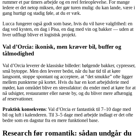
rummer et par timers arbejde og en reel ferieoplevelse. For mange
ledere er det netop miksen, der gør turen mulig: du kan lande, være i
gang hurtigt og stadig føle, at du er væk.
Lucca fungerer også godt som base, hvis du vil have valgfrihed: en
dag ved kysten, en dag i Pisa, en dag med vin og bakker — uden at
hver udflugt bliver et logistisk projekt.
Val d’Orcia: ikonisk, men kræver bil, buffer og
tålmodighed
Val d’Orcia leverer de klassiske billeder: bølgende bakker, cypresser,
små bytoppe. Men den leverer bedst, når du har tid til at køre
langsomt, stoppe spontant og acceptere, at “det smukke” ofte ligger
mellem punkterne på kortet. Hvis du har en kort arbejdsferie med
møder, kan området blive en stressfaktor: du ender med at køre for at
nå udsigter, restauranter eller næste by, og du bliver mere afhængig
af reservationer.
Praktisk konsekvens
: Val d’Orcia er fantastisk til 7–10 dage med
bil og luft i kalenderen. Til 3–5 dage med arbejde indlagt er det ofte
bedre som en dagstur fra en mere funktionel base.
Research før romantik: sådan undgår du