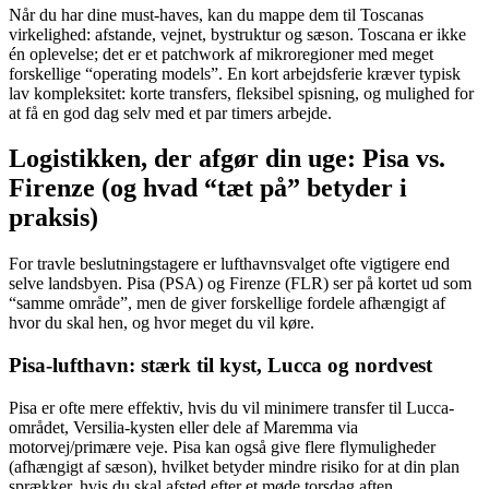
Når du har dine must-haves, kan du mappe dem til Toscanas
virkelighed: afstande, vejnet, bystruktur og sæson. Toscana er ikke
én oplevelse; det er et patchwork af mikroregioner med meget
forskellige “operating models”. En kort arbejdsferie kræver typisk
lav kompleksitet: korte transfers, fleksibel spisning, og mulighed for
at få en god dag selv med et par timers arbejde.
Logistikken, der afgør din uge: Pisa vs.
Firenze (og hvad “tæt på” betyder i
praksis)
For travle beslutningstagere er lufthavnsvalget ofte vigtigere end
selve landsbyen. Pisa (PSA) og Firenze (FLR) ser på kortet ud som
“samme område”, men de giver forskellige fordele afhængigt af
hvor du skal hen, og hvor meget du vil køre.
Pisa-lufthavn: stærk til kyst, Lucca og nordvest
Pisa er ofte mere effektiv, hvis du vil minimere transfer til Lucca-
området, Versilia-kysten eller dele af Maremma via
motorvej/primære veje. Pisa kan også give flere flymuligheder
(afhængigt af sæson), hvilket betyder mindre risiko for at din plan
sprækker, hvis du skal afsted efter et møde torsdag aften.