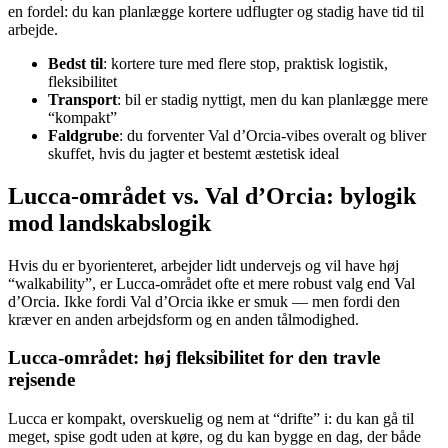
en fordel: du kan planlægge kortere udflugter og stadig have tid til
arbejde.
Bedst til
: kortere ture med flere stop, praktisk logistik,
fleksibilitet
Transport
: bil er stadig nyttigt, men du kan planlægge mere
“kompakt”
Faldgrube
: du forventer Val d’Orcia-vibes overalt og bliver
skuffet, hvis du jagter et bestemt æstetisk ideal
Lucca-området vs. Val d’Orcia: bylogik
mod landskabslogik
Hvis du er byorienteret, arbejder lidt undervejs og vil have høj
“walkability”, er Lucca-området ofte et mere robust valg end Val
d’Orcia. Ikke fordi Val d’Orcia ikke er smuk — men fordi den
kræver en anden arbejdsform og en anden tålmodighed.
Lucca-området: høj fleksibilitet for den travle
rejsende
Lucca er kompakt, overskuelig og nem at “drifte” i: du kan gå til
meget, spise godt uden at køre, og du kan bygge en dag, der både