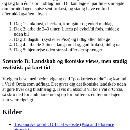
og læg kun én “stor” udflugt ind. Du kan tage et par timers arbejde
om formiddagen, spise sent frokost, og stadig have en fuld
eftermiddag/aften i byen.
Dag 1: ankomst, check-in, kort gåtur og enkel middag
Dag 2: arbejde 2–3 timer, Lucca på cykel/til fods, middag
uden bil
Dag 3: dagstur (kyst eller Pisa) og tidlig aften tilbage
Dag 4: arbejde 2 timer, langsom dag, god frokost, tidlig nat
Dag 5: hjemrejse uden stressbuffer der sprænger
Scenario B: Landskab og ikoniske views, men stadig
realistisk på kort tid
Vælg en base med bedre adgang end “postkortets midte” og kør ind
i Val d’Orcia som udflugt. Det giver dig det ikoniske landskab uden
at gøre hver dag bilafhængig. Hvis du absolut vil bo i Val d’Orcia,
så skru ned for ambitionerne og op for bufferen: én by om dagen
kan være rigeligt.
Kilder
Toscana Aeroporti: Official website (Pisa and Florence
airports)