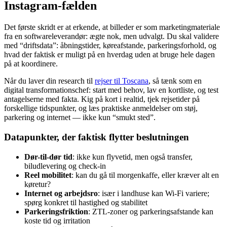
Instagram-fælden
Det første skridt er at erkende, at billeder er som marketingmateriale
fra en softwareleverandør: ægte nok, men udvalgt. Du skal validere
med “driftsdata”: åbningstider, køreafstande, parkeringsforhold, og
hvad der faktisk er muligt på en hverdag uden at bruge hele dagen
på at koordinere.
Når du laver din research til
rejser til Toscana
, så tænk som en
digital transformationschef: start med behov, lav en kortliste, og test
antagelserne med fakta. Kig på kort i realtid, tjek rejsetider på
forskellige tidspunkter, og læs praktiske anmeldelser om støj,
parkering og internet — ikke kun “smukt sted”.
Datapunkter, der faktisk flytter beslutningen
Dør-til-dør tid
: ikke kun flyvetid, men også transfer,
biludlevering og check-in
Reel mobilitet
: kan du gå til morgenkaffe, eller kræver alt en
køretur?
Internet og arbejdsro
: især i landhuse kan Wi‑Fi variere;
spørg konkret til hastighed og stabilitet
Parkeringsfriktion
: ZTL-zoner og parkeringsafstande kan
koste tid og irritation