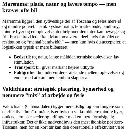
Maremma: plads, natur og lavere tempo — men
kræver ofte bil
Maremma ligger i den sydvestlige del af Toscana og føles mere rå
og mindre poleret. Tænk kystnær natur, termiske bade, landbrug,
mindre byer og en oplevelse, der belønner dem, der kan bevæge sig
frit. For en travl leder kan Maremma være ideel, hvis formålet er
restitution og “mental bandwidth” — men kun hvis du accepterer, at
logistikken typisk er mere bilbaseret.
Bedst til
: ro, natur, lange måltider, termiske oplevelser, lav
stimulation
Transport
: bil giver markant højere udbytte
Faldgrube
: du undervurderer afstande mellem oplevelser og
ender med at køre mere end du slapper af
Valdichiana: strategisk placering, bynærhed og
nemmere “mix” af arbejde og ferie
Valdichiana (Chiana-dalen) ligger mere østligt og kan fungere som
et effektivt “hub”-område, især hvis du vil kombinere mindre byer,
outlets, termiske steder og udflugter med en mere forudsigelig
infrastruktur. Det er ikke nødvendigvis den mest ikoniske postkort-
Toscana, men for en kort tur kan den operationelle effektivitet være