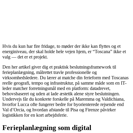
Hvis du kun har fire fridage, to møder der ikke kan flyttes og et
energiniveau, der skal holde hele vejen hjem, er “Toscana” ikke et
valg — det er et projekt.
Den her artikel giver dig et praktisk beslutningsframework til
ferieplanlægning, målrettet travle professionelle og
virksomhedsledere. Du lærer at matche din ferieform med Toscanas
reelle geografi, tempo og infrastruktur, på samme måde som en IT-
leder matcher forretningsmål med en platform: datadrevet,
behovsbaseret og uden at lade æstetik alene styre beslutningen.
Undervejs får du konkrete forskelle på Maremma og Valdichiana,
hvorfor Lucca ofte fungerer bedre for byorienterede rejsende end
Val d’Orcia, og hvordan afstande til Pisa og Firenze påvirker
logistikken for en kort arbejdsferie.
Ferieplanlægning som digital