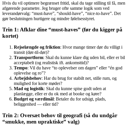
Hvis du vil optimere begrænset fritid, skal du tage stilling til få, men
afgørende parametre. Jeg bruger ofte samme logik som ved
leverandørvalg: “must-have”, “should-have”, “nice-to-have”. Det
gør beslutningen hurtigere og mindre følelsesstyret.
Trin 1: Afklar dine “must-haves” (før du kigger på
kortet)
Rejselængde og friktion
: Hvor mange timer dør du villigt i
transit (dør-til-dør)?
Transportform
: Skal du kunne klare dig uden bil, eller er bil
acceptabelt (og realistisk ift. ankomsttid)?
Tempo
: Vil du have “to oplevelser om dagen” eller “én god
oplevelse og ro”?
Arbejdsbehov
: Har du brug for stabilt net, stille rum, og
mulighed for korte møder?
Mad og logistik
: Skal du kunne spise godt uden at
planlægge, eller er du ok med at booke og køre?
Budget og værdimål
: Betaler du for udsigt, plads,
beliggenhed — eller tid?
Trin 2: Oversæt behov til geografi (så du undgår
“smukke, men upraktiske” valg)