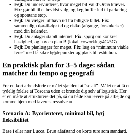
Fejl
: Du undervurderer, hvor meget bil Val d’Orcia kræver.
Fix
: gør bil til et bevidst valg, og læg buffer ind til parkering
og spontane stop.
Fejl
: Du vælger lufthavn ud fra billigste billet.
Fix
:
sammenlign dør-til-dør tid og risiko (afgange, forsinkelser)
mod din kalender.
Fejl
: Du antager stabilt internet.
Fix
: spørg om konkret
hastighed, og hav en plan B (lokalt coworking/4G/5G).
Fejl
: Du planlægger for meget.
Fix
: læg en “minimum viable
ferie” med få sikre højdepunkter og plads til restitution.
En praktisk plan for 3–5 dage: sådan
matcher du tempo og geografi
For en kort arbejdsferie er målet sjældent at “se alt”. Målet er at få en
tydelig følelse af Toscana uden at brænde dig selv af logistisk. Her
er en måde at strukturere det på, så du både kan levere på arbejde og
komme hjem med lavere stressniveau.
Scenario A: Byorienteret, minimal bil, høj
fleksibilitet
Base i eller nær Lucca. Brug gåafstand og korte ture som standard,